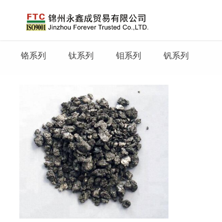
铬系列
钛系列
钼系列
钒系列